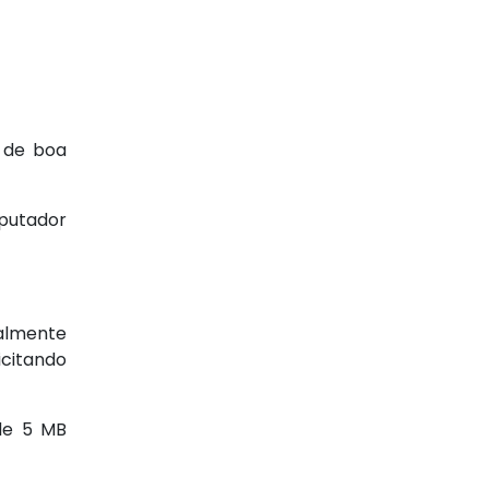
a de boa
mputador
palmente
citando
de 5 MB