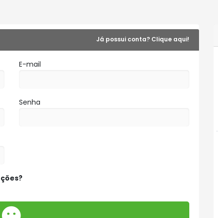
Já possui conta? Clique aqui!
E-mail
Senha
oções?