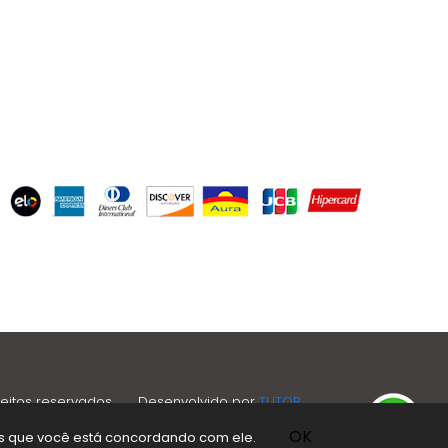
reitos reservados
.
Desenvolvido por
TUTOR
OK
os que você está concordando com ele.