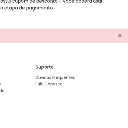
ossui cupom de desconto ? Você poderá usar
na etapa de pagamento
×
Suporte
Dúvidas Frequentes
s
Fale Conosco
ade