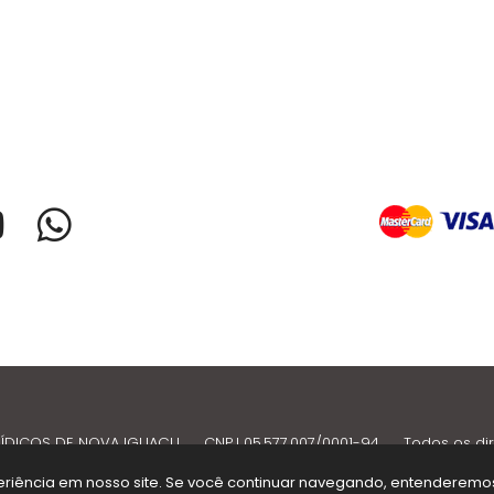
ÍDICOS DE NOVA IGUAÇU
.
CNPJ 05.577.007/0001-94
.
Todos os di
xperiência em nosso site. Se você continuar navegando, entenderem